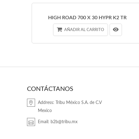
HIGH ROAD 700 X 30 HYPR K2 TR
AÑADIR AL CARRITO
CONTÁCTANOS
Address:
Tribu México S.A. de C.V
Mexico
Email:
b2b@tribu.mx